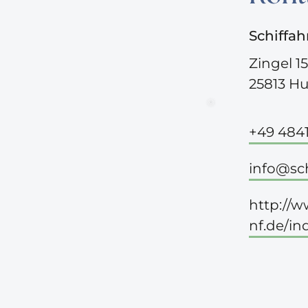
Schiffa
Zingel 15
25813 H
©
+49 4841
info@sc
http://
nf.de/in