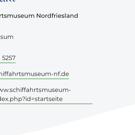
hrtsmuseum Nordfriesland
usum
 5257
hiffahrtsmuseum-nf.de
www.schiffahrtsmuseum-
dex.php?id=startseite