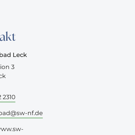
akt
sbad Leck
ion 3
ck
 2310
sbad@sw-nf.de
/www.sw-