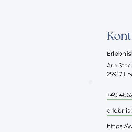
Kont
Erlebni
Am Stad
25917 Le
©
+49 4662
erlebni
https:/