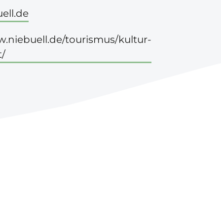
ell.de
.niebuell.de/tourismus/kultur-
t/