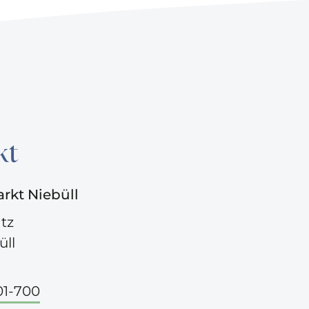
kt
kt Niebüll
tz
üll
01-700