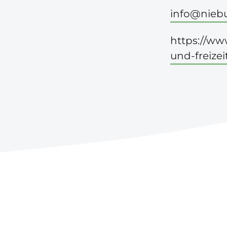
info@niebu
https://www
und-freizei