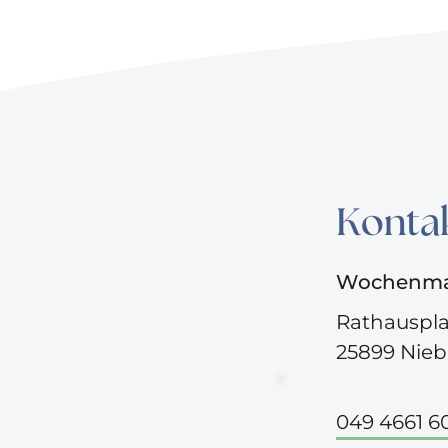
Konta
Wochenmar
Rathauspla
25899 Nieb
©
049 4661 6