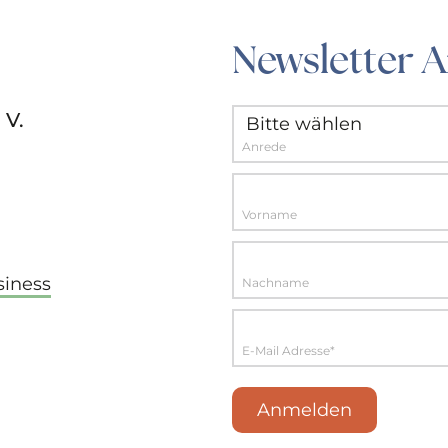
Newsletter 
 V.
Anrede
Vorname
siness
Nachname
E-Mail Adresse*
Anmelden